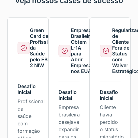
Veja nossos cases de sucesso
Green
Empresário
Regulariza
Card de
Brasileiro
de
Profissional
Obtém
Cliente
da
L-1A
Fora de
Saúde
para
Status
pelo EB-
Abrir
com
2 NIW
Empresa
Waiver
nos EUA
Estratégic
Desafio
Inicial
Desafio
Desafio
Inicial
Inicial
Profissional
Empresa
Cliente
da
brasileira
havia
saúde
desejava
perdido
com
expandir
o status
formação
para os
migratório