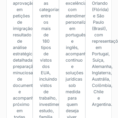
aprovação
as
excelência,
Orlando
em
categorias
com
(Flórida)
petições
entre
atendimento
e São
de
os
personalizado
Paulo
imigração,
mais
em
(Brasil),
resultado
de
português
com
de
180
e
representaç
análise
tipos
inglês,
em
estratégica
de
acompanhamento
Portugal,
detalhada,
vistos
contínuo
Suíça,
preparação
dos
e
Alemanha,
minuciosa
EUA,
soluções
Inglaterra,
de
incluindo
jurídicas
Austrália,
documentos
vistos
sob
Colômbia,
e
de
medida
Chile
acompanhamento
trabalho,
para
e
próximo
investimento,
quem
Argentina.
em
estudo,
deseja
todas
família
viver,