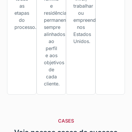
as
e
trabalhar
etapas
residência
ou
do
permanente,
empreender
processo.
sempre
nos
alinhados
Estados
ao
Unidos.
perfil
e aos
objetivos
de
cada
cliente.
CASES