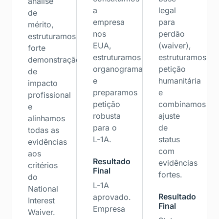
análise
a
legal
de
empresa
para
mérito,
nos
perdão
estruturamos
EUA,
(waiver),
forte
estruturamos
estruturamos
demonstração
organograma
petição
de
e
humanitária
impacto
preparamos
e
profissional
petição
combinamos
e
robusta
ajuste
alinhamos
para o
de
todas as
L-1A.
status
evidências
com
aos
Resultado
evidências
critérios
Final
fortes.
do
L-1A
National
Resultado
aprovado.
Interest
Final
Empresa
Waiver.