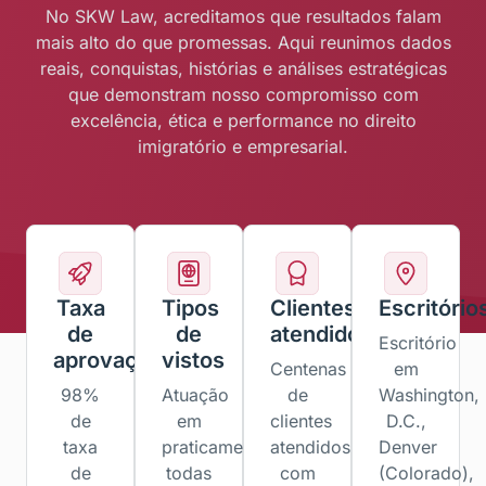
No SKW Law, acreditamos que resultados falam
mais alto do que promessas. Aqui reunimos dados
reais, conquistas, histórias e análises estratégicas
que demonstram nosso compromisso com
excelência, ética e performance no direito
imigratório e empresarial.
Taxa
Tipos
Clientes
Escritório
de
de
atendidos
Escritório
aprovação
vistos
Centenas
em
98%
Atuação
de
Washington,
de
em
clientes
D.C.,
taxa
praticamente
atendidos
Denver
de
todas
com
(Colorado),