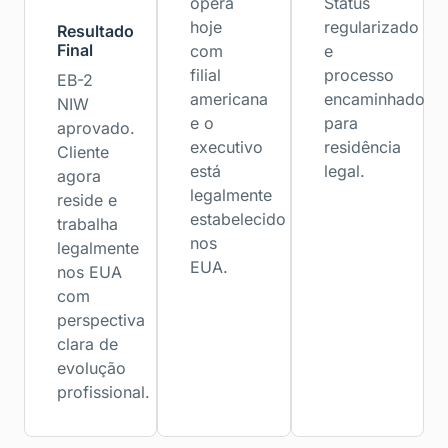
opera
Status
hoje
regularizado
Resultado
Final
com
e
filial
processo
EB-2
americana
encaminhado
NIW
e o
para
aprovado.
executivo
residência
Cliente
está
legal.
agora
legalmente
reside e
estabelecido
trabalha
nos
legalmente
EUA.
nos EUA
com
perspectiva
clara de
evolução
profissional.