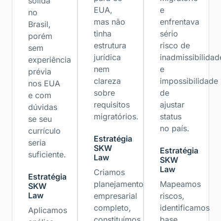
sólida
EUA,
e
no
mas não
enfrentava
Brasil,
tinha
sério
porém
estrutura
risco de
sem
jurídica
inadmissibilidad
experiência
nem
e
prévia
clareza
impossibilidade
nos EUA
sobre
de
e com
requisitos
ajustar
dúvidas
migratórios.
status
se seu
no país.
currículo
Estratégia
seria
SKW
Estratégia
suficiente.
Law
SKW
Law
Criamos
Estratégia
planejamento
Mapeamos
SKW
Law
empresarial
riscos,
completo,
identificamos
Aplicamos
constituímos
base